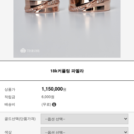
18k커플링 파멜라
1,150,000
상품가
원
적립금
6,000원
배송비
(무료)
골드선택(단품가격)
색상