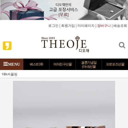
로그인
|
회원가입
|
마이페이지
|
장바구니
|
배송조회
결혼기념일
MENU
베스트100
여자친구선물
프로포즈선물
(아내)선물
18k커플링