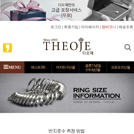
로그인
|
회원가입
|
마이페이지
|
장바구니
|
배송조회
결혼기념일
MENU
베스트100
여자친구선물
프로포즈선물
(아내)선물