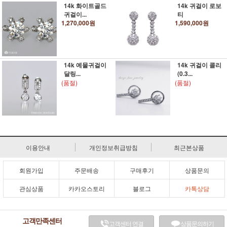
14k 화이트골드
14k 귀걸이 로보
귀걸이...
티
1,270,000원
1,590,000원
14k 예물귀걸이
14k 귀걸이 콜리
달링...
(0.3...
(품절)
(품절)
이용안내
개인정보취급방침
최근본상품
회원가입
주문배송
구매후기
상품문의
관심상품
카카오스토리
블로그
카톡상담
고객만족센터
고객센터 연결
상품문의하기