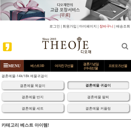
로그인
|
회원가입
|
마이페이지
|
장바구니
|
배송조회
결혼기념일
MENU
베스트100
여자친구선물
프로포즈선물
(아내)선물
결혼예물-14k/18k 예물귀걸이
결혼예물 귀걸이
결혼예물 목걸이
결혼예물 반지
결혼예물 팔찌
결혼예물 세트
결혼예물 커플링
카테고리 베스트 아이템!