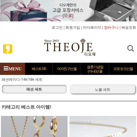
로그인
|
회원가입
|
마이페이지
|
장바구니
|
배송조회
결혼기념일
MENU
베스트100
여자친구선물
프로포즈선물
(아내)선물
패션레이디-14k/18k 세트
패션 세트
노블 세트
카테고리 베스트 아이템!