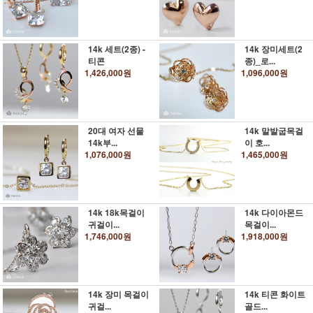
14k 세트(2종) -
14k 장미세트(2
티콘
종)_로...
1,426,000원
1,096,000원
20대 여자 선물
14k 말발굽목걸
14k부...
이 호...
1,076,000원
1,465,000원
14k 18k목걸이
14k 다이아몬드
귀걸이...
목걸이...
1,746,000원
1,918,000원
14k 장미 목걸이
14k 티콘 화이트
귀걸...
골드...