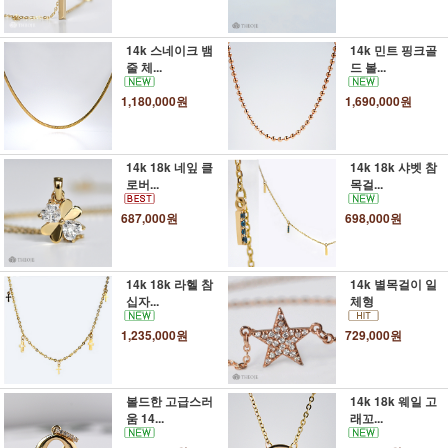
14k 스네이크 뱀
14k 민트 핑크골
줄 체...
드 볼...
1,180,000원
1,690,000원
14k 18k 네잎 클
14k 18k 샤벳 참
로버...
목걸...
687,000원
698,000원
14k 18k 라헬 참
14k 별목걸이 일
십자...
체형
1,235,000원
729,000원
볼드한 고급스러
14k 18k 웨일 고
움 14...
래꼬...