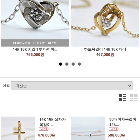
14k 18k 키엘 1부 다이아...
하트목걸이 14k 18k 다나
765,000원
467,000원
정렬
14k 18k 십자가
30대여자목걸이
목걸이...
14k...
478,000원
598,000원