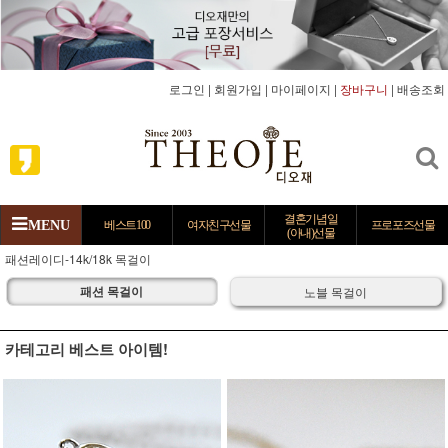
로그인
|
회원가입
|
마이페이지
|
장바구니
|
배송조회
결혼기념일
MENU
베스트100
여자친구선물
프로포즈선물
(아내)선물
패션레이디-14k/18k 목걸이
패션 목걸이
노블 목걸이
카테고리 베스트 아이템!