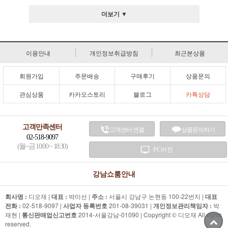
더보기 ▼
이용안내
개인정보취급방침
최근본상품
회원가입
주문배송
구매후기
상품문의
관심상품
카카오스토리
블로그
카톡상담
고객만족센터
고객센터 연결
상품문의하기
02-518-9097
(월~금 10:00 ~ 18:30)
PC버전
강남쇼룸안내
회사명 :
디오재 |
대표 :
박미선 |
주소 :
서울시 강남구 논현동 100-22번지 |
대표
전화 :
02-518-9097 |
사업자 등록번호
201-08-39031 |
개인정보관리책임자 :
박
재현 |
통신판매업신고번호
2014-서울강남-01090 | Copyright © 디오재 All rights
reserved.