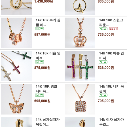
1,438,000원
835,000원
14k 18k 쿠키 심
14k 18k 스윗크
플 데...
라운...
587,000원
735,000원
14k 18k 이솝 인
14k 18k 이솝 인
비져...
비져...
875,000원
538,000원
14K 18K 윙크
14k 18k 니키 목
나비목...
걸이
695,000원
795,000원
14k 남자십자가
14k 여자 십자가
목걸이...
목걸...